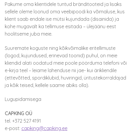
Pakume oma klientidele tuntud bränditooteid ja lisaks
sellele oleme loonud oma veebipoodi ka võimaluse, kus
klient saab endale ise mütsi kujundada (disainida) ja
kohe mugavalt ka tellimuse esitada – ülejäänu eest
hoolitseme juba meie.
Suuremate koguste ning kõikvõimalike eritellimuste
(logod, kujundused, erinevad toonid) puhul, on meie
kliendid alati oodatud meie poole pöörduma telefoni või
e-kirja teel – leiame lahenduse nii jae- kui ärikliendile
(ettevõtted, spordiklubid, huviringid, üritustekorraldajad
ja kõik teised, kellele saame abiks olla).
Lugupidamisega
CAPKING OÜ
tel. +372 527 4191
e-post:
capking@capking.ee