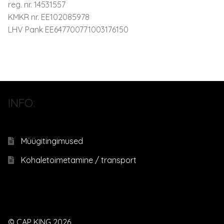
reg. nr. 14531557
KMKR nr. EE102085978
LHV Pank EE647700771003176150
INFO:
Müügitingimused
Kohaletoimetamine / transport
© CAP KING 2026