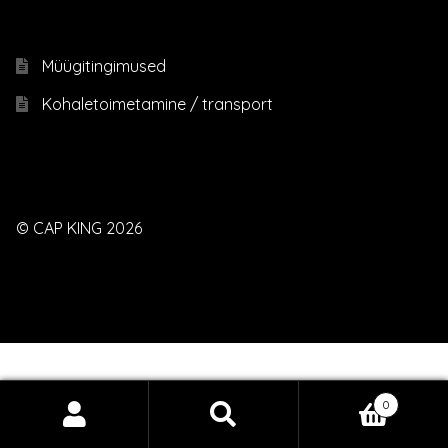
Müügitingimused
Kohaletoimetamine / transport
© CAP KING 2026
0
Otsi:
Otsi