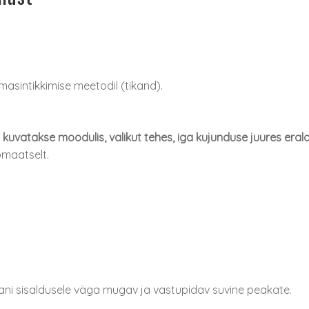
masintikkimise meetodil (tikand).
vatakse moodulis, valikut tehes, iga kujunduse juures erald
omaatselt.
ani sisaldusele väga mugav ja vastupidav suvine peakate.