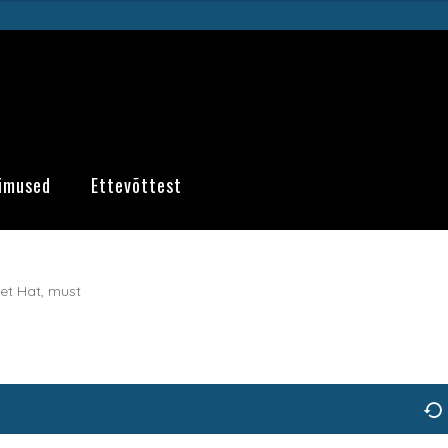
imused
Ettevõttest
ket Hat, must