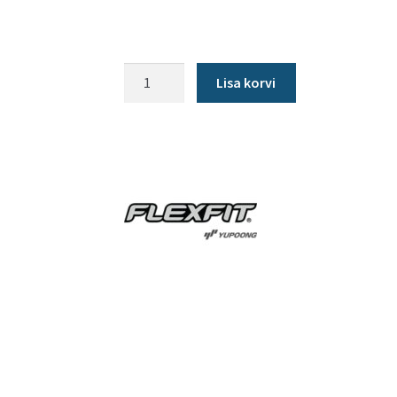
Müts
Lisa korvi
Flexfit
Bucket
Hat,
must
kogus