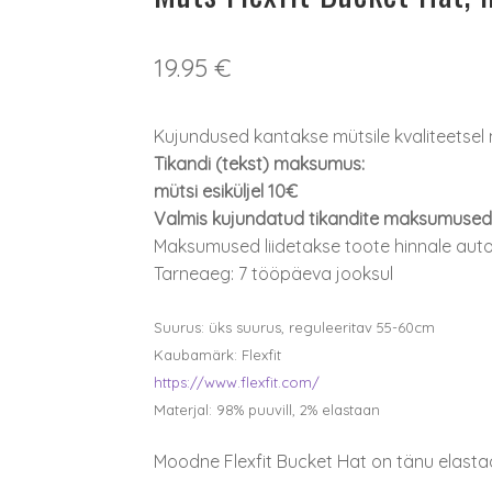
19.95
€
Kujundused kantakse mütsile kvaliteetsel 
Tikandi (tekst) maksumus:
mütsi esiküljel 10€
Valmis kujundatud tikandite maksumused ku
Maksumused liidetakse toote hinnale aut
Tarneaeg: 7 tööpäeva jooksul
Suurus: üks suurus, reguleeritav 55-60cm
Kaubamärk: Flexfit
https://www.flexfit.com/
Materjal: 98% puuvill, 2% elastaan
Moodne Flexfit Bucket Hat on tänu elasta