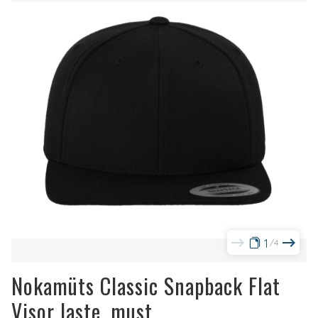
1
4
Nokamüts Classic Snapback Flat
Visor laste, must