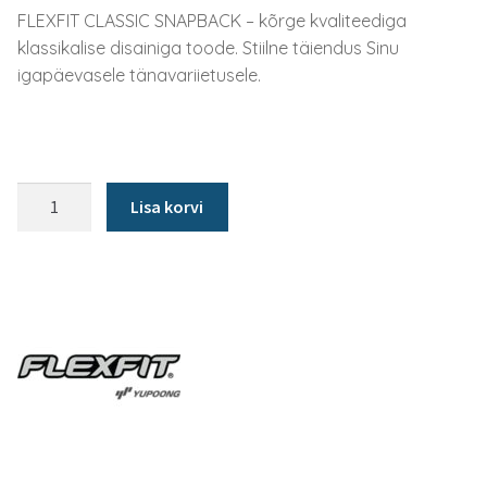
FLEXFIT CLASSIC SNAPBACK – kõrge kvaliteediga
klassikalise disainiga toode. Stiilne täiendus Sinu
igapäevasele tänavariietusele.
Nokamüts
Lisa korvi
Classic
Snapback
Flat
Visor
laste,
must
kogus