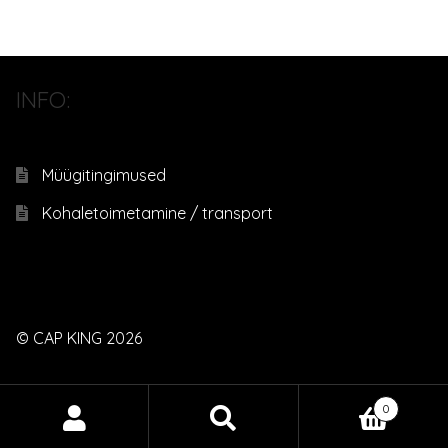
INFO:
Müügitingimused
Kohaletoimetamine / transport
© CAP KING 2026
0
Otsi:
Otsi