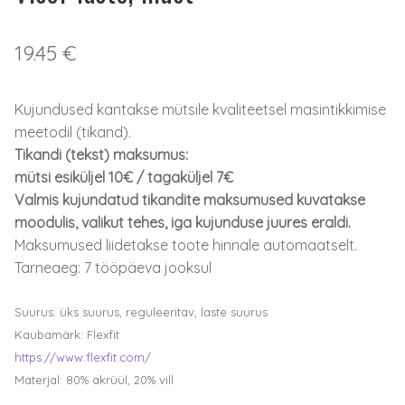
19.45
€
Kujundused kantakse mütsile kvaliteetsel masintikkimise
meetodil (tikand).
Tikandi (tekst) maksumus:
mütsi esiküljel 10€ / tagaküljel 7€
Valmis kujundatud tikandite maksumused kuvatakse
moodulis, valikut tehes, iga kujunduse juures eraldi.
Maksumused liidetakse toote hinnale automaatselt.
Tarneaeg: 7 tööpäeva jooksul
Suurus: üks suurus, reguleeritav, laste suurus
Kaubamärk: Flexfit
https://www.flexfit.com/
Materjal: 80% akrüül, 20% vill