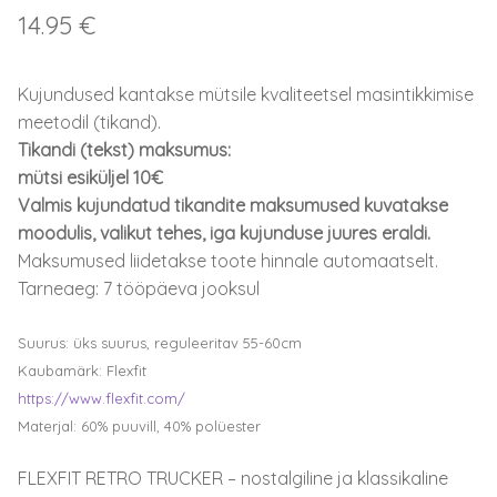
14.95
€
Kujundused kantakse mütsile kvaliteetsel masintikkimise
meetodil (tikand).
Tikandi (tekst) maksumus:
mütsi esiküljel 10€
Valmis kujundatud tikandite maksumused kuvatakse
moodulis, valikut tehes, iga kujunduse juures eraldi.
Maksumused liidetakse toote hinnale automaatselt.
Tarneaeg: 7 tööpäeva jooksul
Suurus: üks suurus, reguleeritav 55-60cm
Kaubamärk: Flexfit
https://www.flexfit.com/
Materjal: 60% puuvill, 40% polüester
FLEXFIT RETRO TRUCKER – nostalgiline ja klassikaline