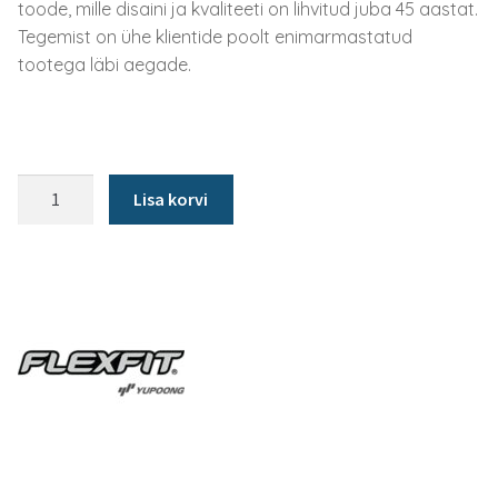
toode, mille disaini ja kvaliteeti on lihvitud juba 45 aastat.
Tegemist on ühe klientide poolt enimarmastatud
tootega läbi aegade.
Nokamüts
Lisa korvi
Retro
Trucker
hall/must
kogus