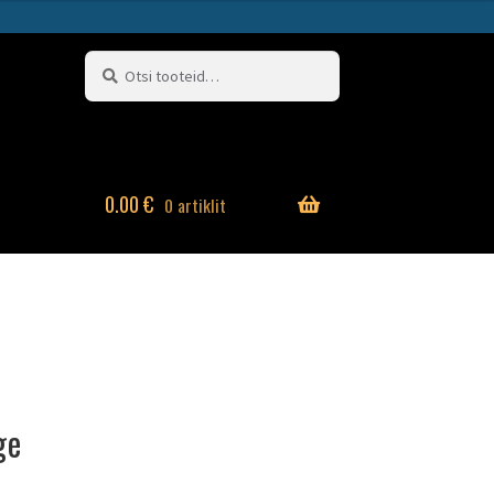
Otsi:
Otsi
0.00
€
0 artiklit
ge