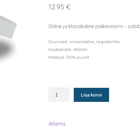
12.95
€
Stiilne ja klassikaline päikesesirm – sobi
Suurused: universaalne, reguleeritav
Kaubamärk: Atlantis
Materjal: 100% puuvill
Päikesesirm
Lisa korvi
Atlantis
valge
kogus
Atlantis