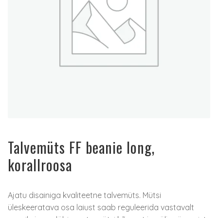
Talvemüts FF beanie long,
korallroosa
Ajatu disainiga kvaliteetne talvemüts. Mütsi
üleskeeratava osa laiust saab reguleerida vastavalt