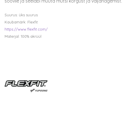
soovile ja seeläbi muuta mütsi kõrgust ja väljanägemist.
Suurus: üks suurus
Kaubamärk: Flexfit
https://www.flexfit.com/
Materjal: 100% akrüül