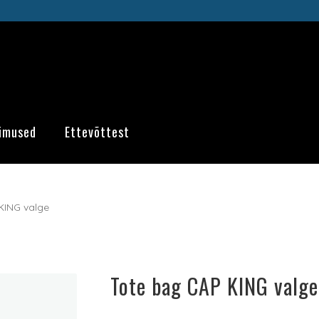
imused
Ettevõttest
KING valge
Tote bag CAP KING valge