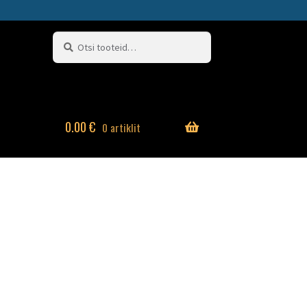
Otsi:
Otsi
0.00
€
0 artiklit