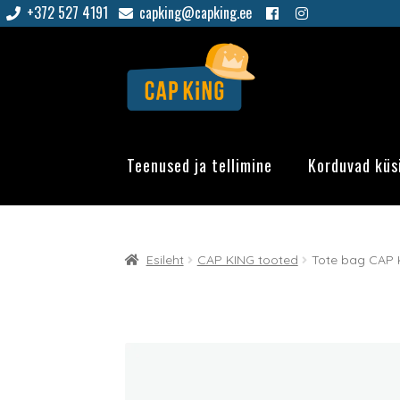
+372 527 4191
capking@capking.ee
Liigu
Liigu
navigeerimisele
sisu
juurde
Teenused ja tellimine
Korduvad küs
Esileht
CAP KING tooted
Tote bag CAP 