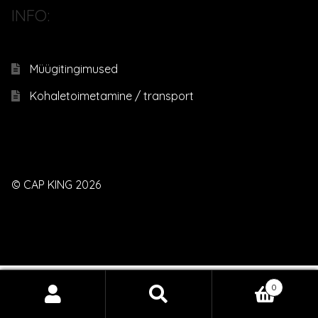
INFO:
Müügitingimused
Kohaletoimetamine / transport
© CAP KING 2026
0
Otsi:
Otsi