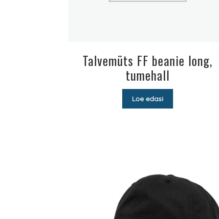
Talvemüts FF beanie long,
tumehall
Loe edasi