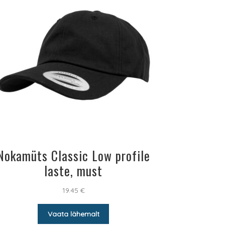
Nokamüts Classic Low profile
laste, must
19.45
€
Vaata lähemalt