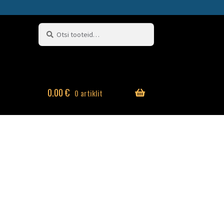
Otsi:
Otsi
0.00
€
0 artiklit