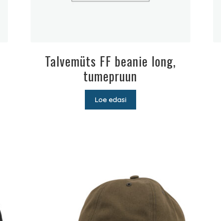
Talvemüts FF beanie long,
tumepruun
Loe edasi