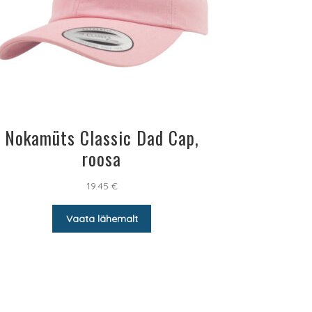
Nokamüts Classic Dad Cap,
roosa
19.45
€
Vaata lähemalt