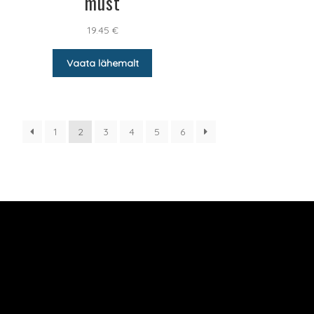
must
19.45
€
Vaata lähemalt
1
2
3
4
5
6