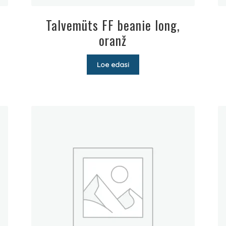
Talvemüts FF beanie long,
oranž
Loe edasi