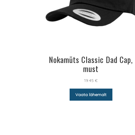
Nokamüts Classic Dad Cap,
must
19.45
€
Vaata lähemalt