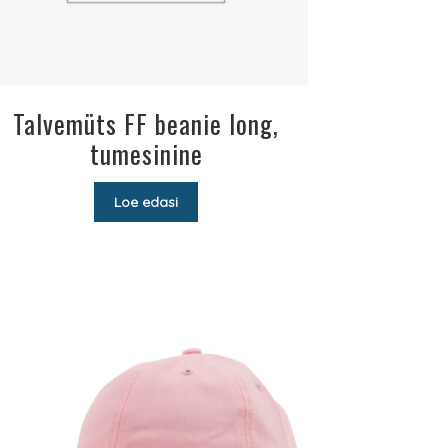
Talvemüts FF beanie long,
tumesinine
Loe edasi