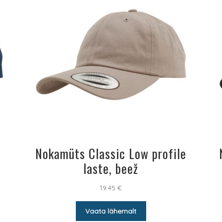
Nokamüts Classic Low profile
laste, beež
19.45
€
Vaata lähemalt