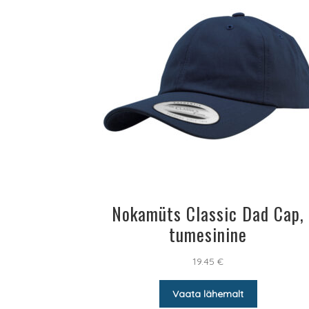
Nokamüts Classic Dad Cap,
tumesinine
19.45
€
Vaata lähemalt