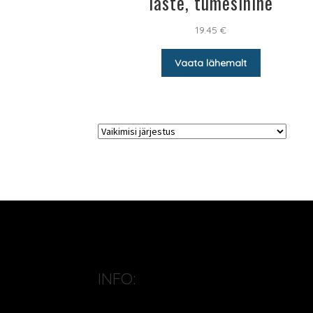
laste, tumesinine
19.45
€
Vaata lähemalt
INFO: