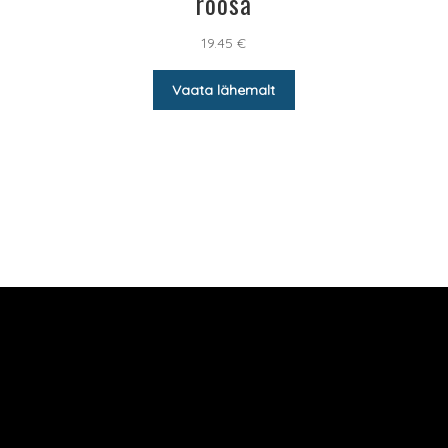
roosa
19.45
€
Vaata lähemalt