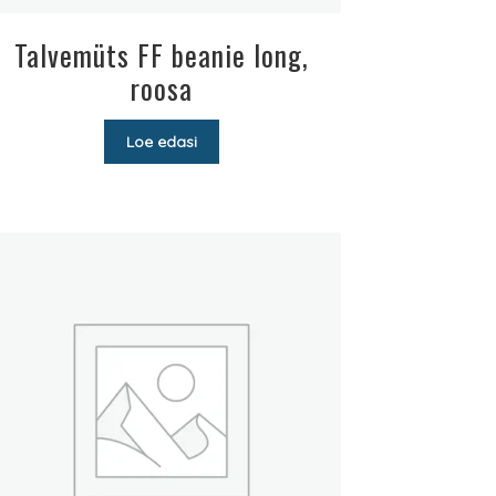
Talvemüts FF beanie long,
roosa
Loe edasi