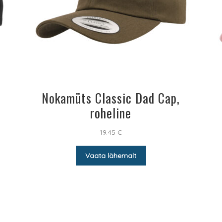
Nokamüts Classic Dad Cap,
roheline
19.45
€
Vaata lähemalt