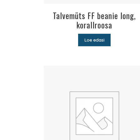
Talvemüts FF beanie long,
korallroosa
Loe edasi